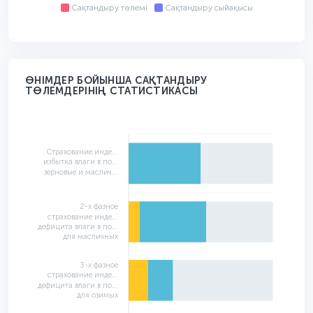
Сақтандыру төлемі
Сақтандыру сыйақысы
ӨНІМДЕР БОЙЫНША САҚТАНДЫРУ
ТӨЛЕМДЕРІНІҢ СТАТИСТИКАСЫ
Страхование инде...
избытка влаги в по...
зерновые и маслич...
2-х фазное
страхование инде...
дефицита влаги в по...
для масличных
3-х фазное
страхование инде...
дефицита влаги в по...
для озимых