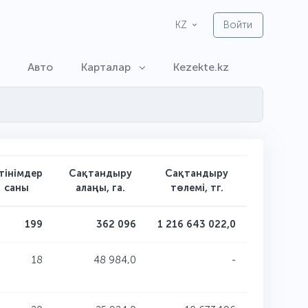
Войти
KZ
Авто
Карталар
Kezekte.kz
тінімдер
Сақтандыру
Сақтандыру
саны
алаңы, га.
төлемі, тг.
199
362 096
1 216 643 022,0
18
48 984,0
-