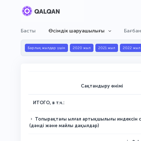
Басты
Өсімдік шаруашылығы
Бағба
Барлық жылдар үшін
2020 жыл
2021 жыл
2022 жыл
Сақтандыру өнімі
ИТОГО, в т.ч.:
Топырақтағы ылғал артықшылығы индексін 
(дәнді және майлы дақылдар)