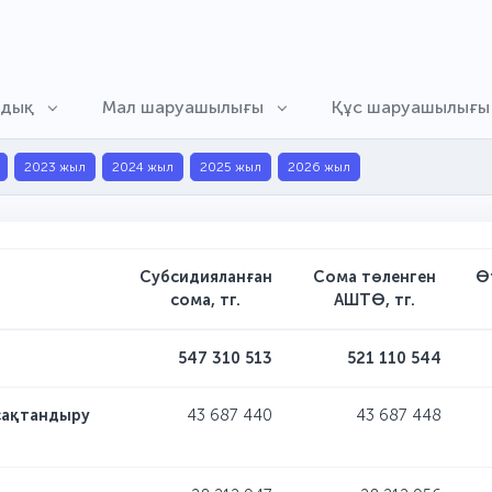
ндық
Мал шаруашылығы
Құс шаруашылығы
2023 жыл
2024 жыл
2025 жыл
2026 жыл
Субсидияланған
Сома төленген
Ө
сома, тг.
АШТӨ, тг.
547 310 513
521 110 544
сақтандыру
43 687 440
43 687 448