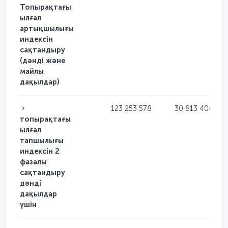
Топырақтағы
ылғал
артықшылығы
индексін
сақтандыру
(дәнді және
майлы
дақылдар)
123 253 578
30 813 404
топырақтағы
ылғал
тапшылығы
индексін 2
фазалы
сақтандыру
дәнді
дақылдар
үшін