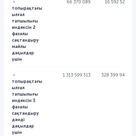
66 370 089
16 592 527
топырақтағы
ылғал
тапшылығы
индексін 2
фазалы
сақтандыру
майлы
дақылдар
үшін
1 313 599 513
328 399 945
топырақтағы
ылғал
тапшылығы
индексін 3
фазалы
сақтандыру
дәнді
дақылдар
үшін