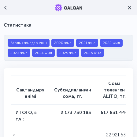
Статистика
Барлық жылдар үшін
2020 жыл
2021 жыл
2022 жыл
2023 жыл
2024 жыл
2025 жыл
2026 жыл
Сома
Сақтандыру
Субсидияланған
төленген
өнімі
сома, тг.
АШТӨ, тг.
ИТОГО, в
2 173 730 183
617 831 444
т.ч.:
-
22 921 535