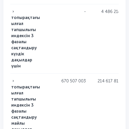
-
4 486 218
топырақтағы
ылғал
тапшылығы
индексін 3
фазалы
сақтандыру
күздік
дақылдар
үшін
670 507 003
214 617 815
топырақтағы
ылғал
тапшылығы
индексін 3
фазалы
сақтандыру
майлы