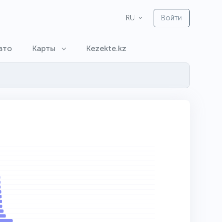
Войти
RU
вто
Карты
Kezekte.kz