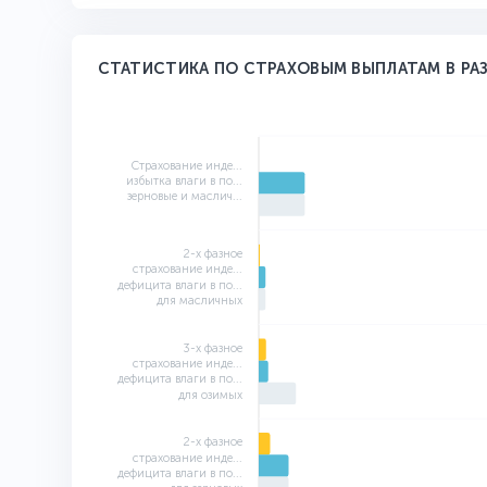
СТАТИСТИКА ПО СТРАХОВЫМ ВЫПЛАТАМ В РА
Страхование инде...
избытка влаги в по...
зерновые и маслич...
2-х фазное
страхование инде...
дефицита влаги в по...
для масличных
3-х фазное
страхование инде...
дефицита влаги в по...
для озимых
2-х фазное
страхование инде...
дефицита влаги в по...