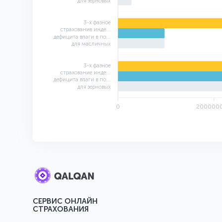
для зерновых
3-х фазное
страхование инде...
дефицита влаги в по...
для масличных
3-х фазное
страхование инде...
дефицита влаги в по...
для зерновых
0
200000
СЕРВИС ОНЛАЙН
СТРАХОВАНИЯ