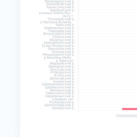
Житикаринский р
Айтекебийский р
Камыстинский р
Жамбылский р
р имени Габита Мус...
Аксу г.
Осакаровский р
р Магжана Жумаба...
Уланский р
Ерейментауский р
Павлодарский р
Алтынсаринский р
Нуринский р
Айыртауский р
Каркаралинский р
Бухар-Жырауский р
Баянаульский р
Аккольский р
Мендыкаринский р
р Беимбета Майл...
р Теренкөл
Федоровский р
Зерендинский р
Актогайский р
Атбасарский р
Успенский р
Денисовский р
Акжарский р
Шемонаихинский р
Щербактинский р
Железинский р
Тайыншинский р
Карабалыкский р
р Биржан сал
Глубоковский р
Целиноградский р
Иртышский р
-30000000