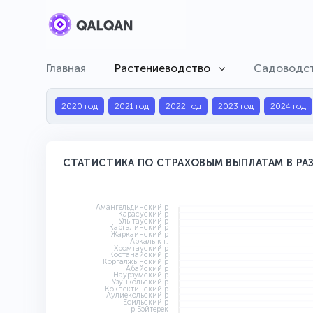
Главная
Растениеводство
Садоводс
2020 год
2021 год
2022 год
2023 год
2024 год
СТАТИСТИКА ПО СТРАХОВЫМ ВЫПЛАТАМ В РАЗ
Амангельдинский р
Карасуский р
Улытауский р
Каргалинский р
Жаркаинский р
Аркалык г.
Хромтауский р
Костанайский р
Коргалжынский р
Абайский р
Наурзумский р
Узункольский р
Кокпектинский р
Аулиекольский р
Есильский р
р Бәйтерек