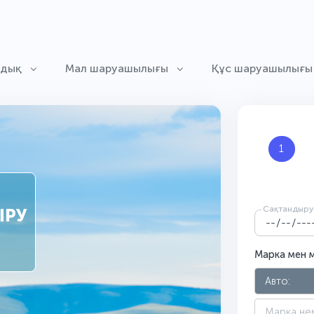
ндық
Мал шаруашылығы
Құс шаруашылығы
1
Сақтандыруд
ЫРУ
Марка мен 
Авто: