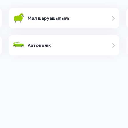
Atlas-Co
Мал шаруашылығы
Austin
Autosan
Автокөлік
BAIC
B
Baltijas D
Basket
BCS
B
Beijing
Benda
Bennche