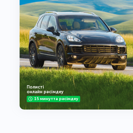
Полисті
онлайн рәсімдеу
15 минутта рәсімдеу