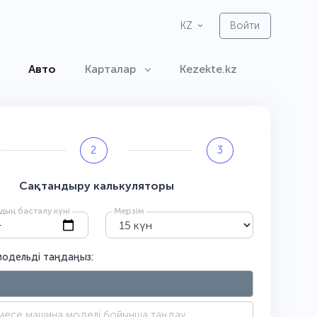
Войти
KZ
Авто
Карталар
Kezekte.kz
2
3
Сақтандыру калькуляторы
ың басталу күні
Мерзім
модельді таңдаңыз: