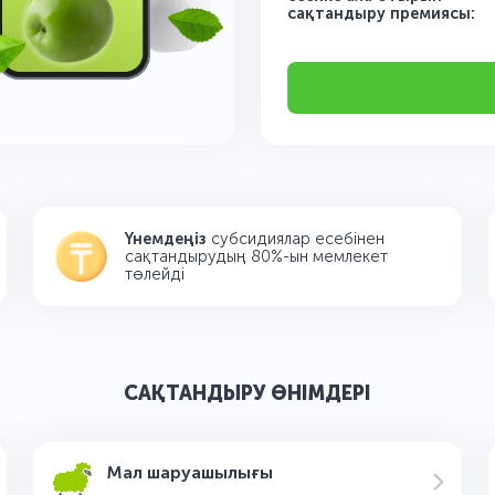
сақтандыру премиясы:
Үнемдеңіз
субсидиялар есебінен
сақтандырудың 80%-ын мемлекет
төлейді
САҚТАНДЫРУ ӨНІМДЕРІ
Мал шаруашылығы