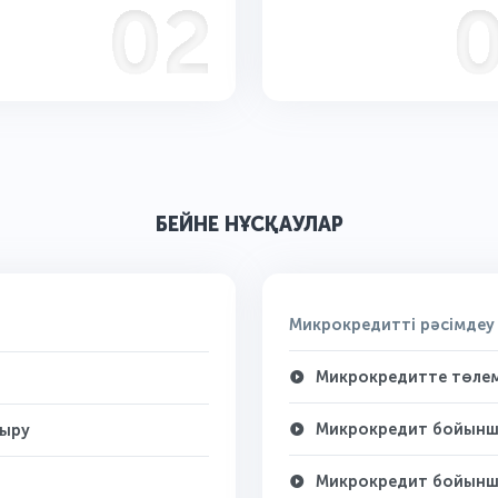
БЕЙНЕ НҰСҚАУЛАР
Микрокредитті рәсімдеу
Микрокредитте төлем 
Микрокредит бойынша
дыру
Микрокредит бойынша 