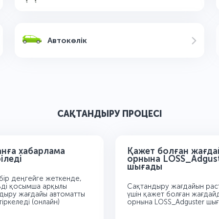
Автокөлік
САҚТАНДЫРУ ПРОЦЕСІ
анға хабарлама
Қажет болған жағда
іледі
орнына LOSS_Adgus
шығады
і бір деңгейге жеткенде,
ді қосымша арқылы
Сақтандыру жағдайын рас
дыру жағдайы автоматты
үшін қажет болған жағдай
тіркеледі (онлайн)
орнына LOSS_Adguster шы