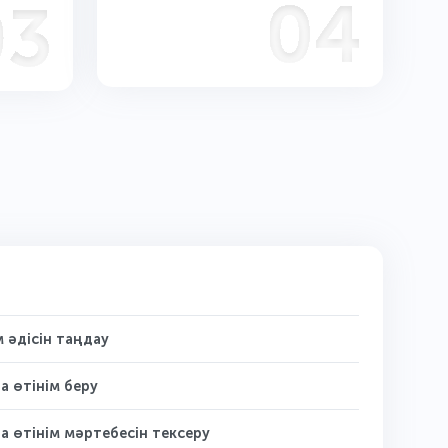
әдісін таңдау
 өтінім беру
өтінім мәртебесін тексеру