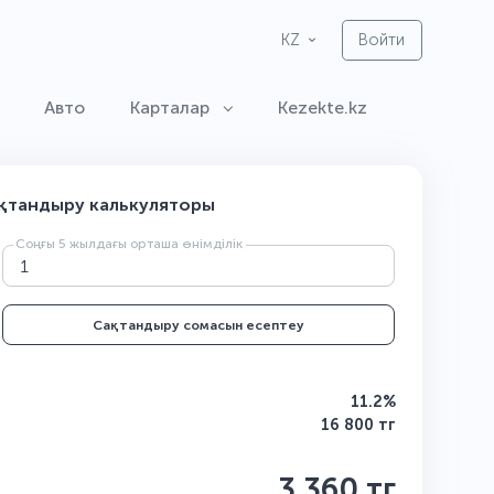
Войти
KZ
Авто
Карталар
Kezekte.kz
қтандыру калькуляторы
Соңғы 5 жылдағы орташа өнімділік
Сақтандыру сомасын есептеу
11.2%
16 800 тг
3 360 тг