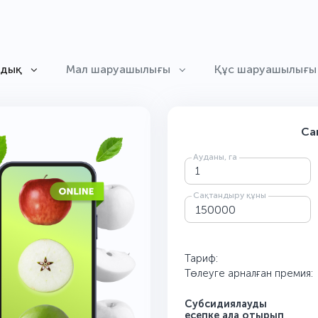
ндық
Мал шаруашылығы
Құс шаруашылығы
Са
Ауданы, га
Сақтандыру құны
Тариф:
Төлеуге арналған премия:
Субсидиялауды
есепке ала отырып