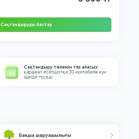
Сақтандыруды бастау
Сақтандыру төлемін тез аласыз:
қаражат есепшотқа 30 күнтізбелік күн
ішінде түседі
Бақша шаруашылығы