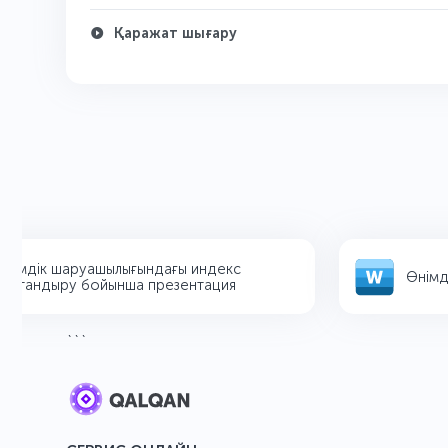
Қаражат шығару
імдік шаруашылығындағы индекс
Өнімді
қтандыру бойынша презентация
```