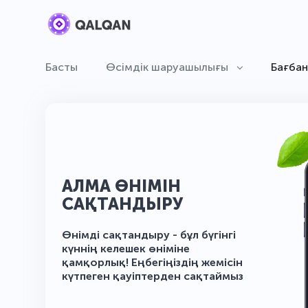
Басты
Өсімдік шаруашылығы
Бағба
АЛМА ӨНІМІН
САҚТАНДЫРУ
Өнімді сақтандыру - бұл бүгінгі
күннің келешек өніміне
қамқорлық! Еңбегіңіздің жемісін
күтпеген қауіптерден сақтаймыз