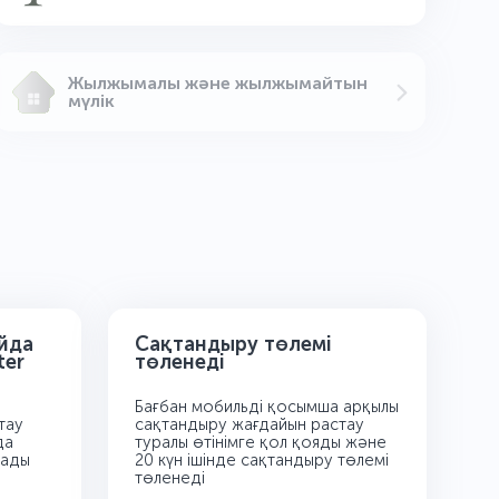
Жылжымалы және жылжымайтын
мүлік
йда
Сақтандыру төлемі
ter
төленеді
Бағбан мобильді қосымша арқылы
тау
сақтандыру жағдайын растау
да
туралы өтінімге қол қояды және
ғады
20 күн ішінде сақтандыру төлемі
төленеді