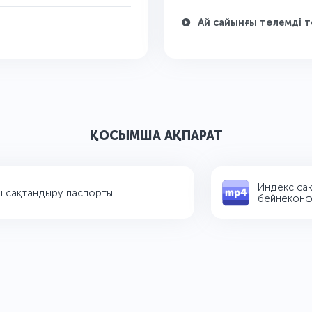
Ай сайынғы төлемді т
ҚОСЫМША АҚПАРАТ
Индекс сақ
 сақтандыру паспорты
бейнеконфер