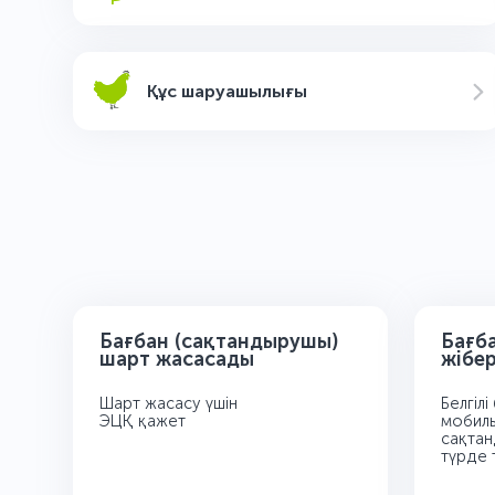
Құс шаруашылығы
Бағбан (сақтандырушы)
Бағб
шарт жасасады
жібер
Шарт жасасу үшін
Белгіл
ЭЦҚ қажет
мобиль
сақтан
түрде 