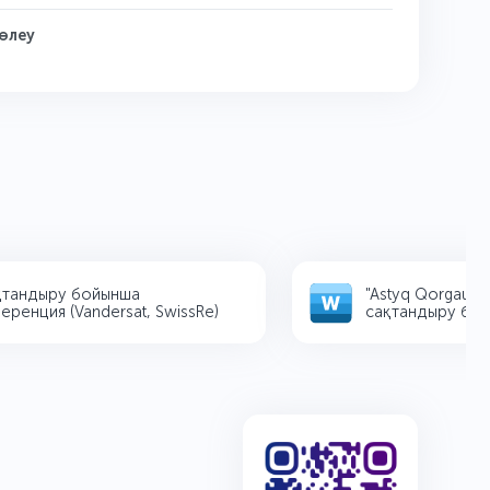
өлеу
тандыру бойынша
"Astyq Qorgau" ө
енция (Vandersat, SwissRe)
сақтандыру бағд