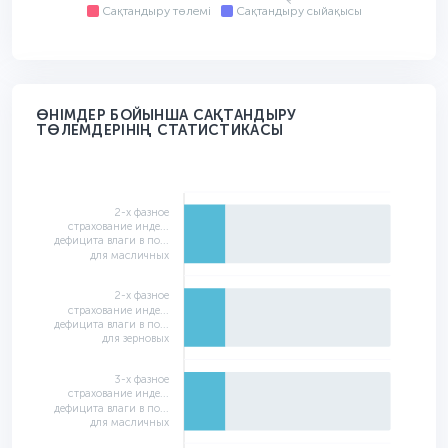
Сақтандыру төлемі
Сақтандыру сыйақысы
ӨНІМДЕР БОЙЫНША САҚТАНДЫРУ
ТӨЛЕМДЕРІНІҢ СТАТИСТИКАСЫ
2-х фазное
страхование инде...
дефицита влаги в по...
для масличных
2-х фазное
страхование инде...
дефицита влаги в по...
для зерновых
3-х фазное
страхование инде...
дефицита влаги в по...
для масличных