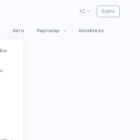
Войти
KZ
Авто
Карталар
Kezekte.kz
й и
и