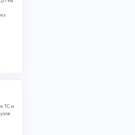
ЭЦП на
рез
е ТС и
рузов