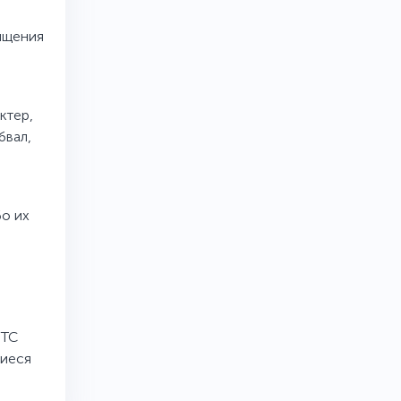
хищения
ктер,
бвал,
бо их
 ТС
щиеся