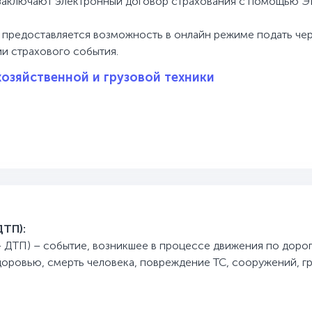
) заключают электронный договор страхования с помощью 
у предоставляется возможность в онлайн режиме подать че
и страхового события.
озяйственной и грузовой техники
ТП):
 ДТП) – событие, возникшее в процессе движения по дорог
доровью, смерть человека, повреждение ТС, сооружений, г