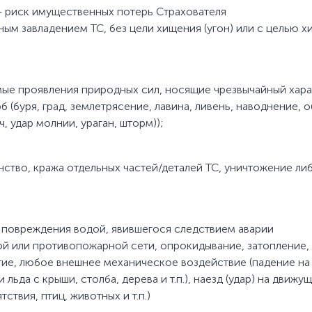
)– риск имущественных потерь Страхователя
ым завладением ТС, без цели хищения (угон) или с целью 
мые проявления природных сил, носящие чрезвычайный хара
(буря, град, землетрясение, лавина, ливень, наводнение, о
, удар молнии, ураган, шторм));
нство, кража отдельных частей/деталей ТС, уничтожение ли
, повреждения водой, явившегося следствием аварии
й или противопожарной сети, опрокидывание, затопление,
тие, любое внешнее механическое воздействие (падение на
льда с крыши, столба, дерева и т.п.), наезд (удар) на движу
твия, птиц, животных и т.п.)