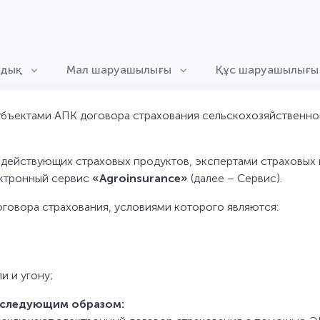
ндық
Мал шаруашылығы
Құс шаруашылығы
убъектами АПК договора страхования сельскохозяйственно
действующих страховых продуктов, экспертами страховых 
ектронный сервис
«Agroinsurance»
(далее – Сервис).
говора страхования, условиями которого являются:
и и угону;
 следующим образом: