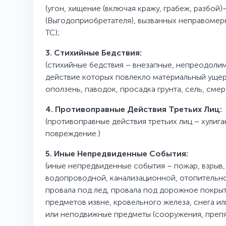
(угон, хищение (включая кражу, грабеж, разбой
(Выгодоприобретателя), вызванных неправомерн
ТС);
3. Стихийные Бедствия:
(стихийные бедствия – внезапные, непреодоли
действие которых повлекло материальный ущерб 
оползень, паводок, просадка грунта, сель, смерч
4. Противоправные Действия Третьих Лиц:
(противоправные действия третьих лиц – хулига
повреждение.)
5. Иные Непредвиденные События:
(иные непредвиденные события – пожар, взрыв
водопроводной, канализационной, отопительно
провала под лед, провала под дорожное покры
предметов извне, кровельного железа, снега или 
или неподвижные предметы (сооружения, препятс